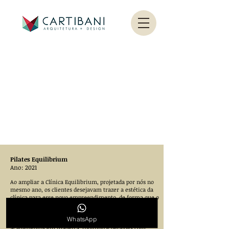
Pilates Equilibrium
Ano: 2021
Ao ampliar a Clínica Equilibrium, projetada por nós no
mesmo ano, os clientes desejavam trazer a estética da
clínica para esse novo empreendimento, de forma que o
espaço fosse elegante e refinado, traduzindo o
acolhimento e qualidade dos serviços prestados.
WhatsApp
O espaço foi totalmente reformulado, contando com
acabamentos em madeira, tijolinho e detalhes com