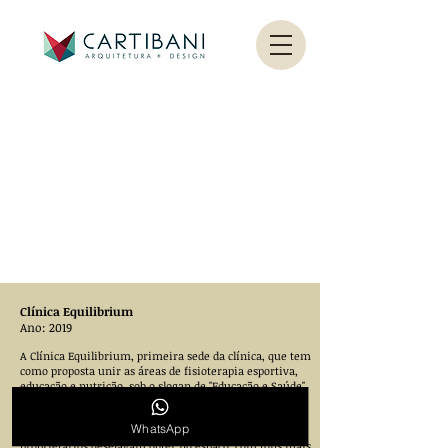
Clínica Equilibrium
Ano: 2019
A Clínica Equilibrium, primeira sede da clínica, que tem
como proposta unir as áreas de fisioterapia esportiva,
educação e nutrição, sob o slogan de "Educação e Saúde".
Através do manual de identidade visual foi criado um
projeto pautado no uso de cores da marca e da sua
WhatsApp
estética formal, seguindo a linguagem que os
proprietários desejavam obter no espaço, com tons mais