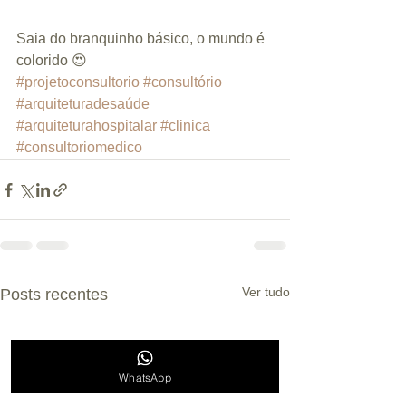
Saia do branquinho básico, o mundo é 
colorido 😍
#projetoconsultorio
#consultório
#arquiteturadesaúde
#arquiteturahospitalar
#clinica
#consultoriomedico
Ver tudo
Posts recentes
WhatsApp