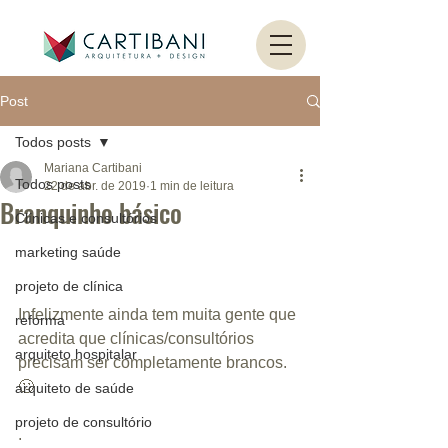
Post
Todos posts
Mariana Cartibani
Todos posts
22 de abr. de 2019
1 min de leitura
Branquinho básico
Clínicas e consultórios
marketing saúde
projeto de clínica
Infelizmente ainda tem muita gente que 
reforma
acredita que clínicas/consultórios 
arquiteto hospitalar
precisam ser completamente brancos. 
🙄
arquiteto de saúde
projeto de consultório
.