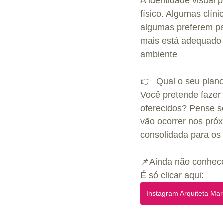
A identidade visual p
físico. Algumas clín
algumas preferem pa
mais está adequado c
ambiente
👉  Qual o seu plan
Você pretende fazer
oferecidos? Pense s
vão ocorrer nos pr
consolidada para os 
📌Ainda não conhece
É só clicar aqui:
Instagram Arquiteta Mar