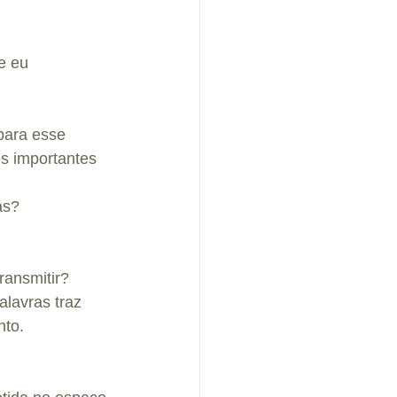
e eu 
para esse 
s importantes 
as? 
ransmitir?
lavras traz 
nto.