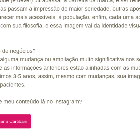
ode (e deve!) ultrapassar a barreira da marca, e ser refl
icas passam a impressão de maior seriedade, outras apo
recer mais acessíveis  à população, enfim, cada uma a
om sua filosofia, e essa imagem vai da identidade visua
o de negócios?
 alguma mudança ou ampliação muito significativa nos s
e as informações anteriores estão alinhadas com as mu
óximos 3-5 anos, assim, mesmo com mudanças, sua imag
pacientes.
 meu conteúdo lá no instagram? 
iana Cartibani