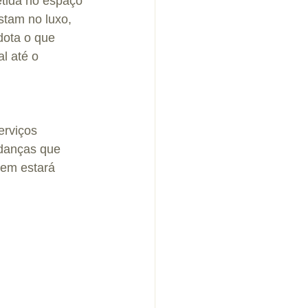
etida no espaço 
stam no luxo, 
dota o que 
l até o 
erviços 
danças que 
em estará 