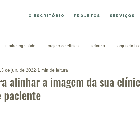
O ESCRITÓRIO
PROJETOS
SERVIÇOS
marketing saúde
projeto de clínica
reforma
arquiteto hos
15 de jun. de 2022
1 min de leitura
sultório
decoração consultório
Re
ra alinhar a imagem da sua clíni
e paciente