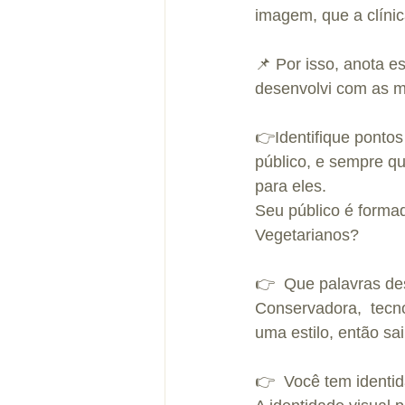
imagem, que a clínic
📌 Por isso, anota e
desenvolvi com as m
👉Identifique ponto
público, e sempre q
para eles.
Seu público é formad
Vegetarianos?
👉  Que palavras de
Conservadora,  tecno
uma estilo, então sa
👉  Você tem identida