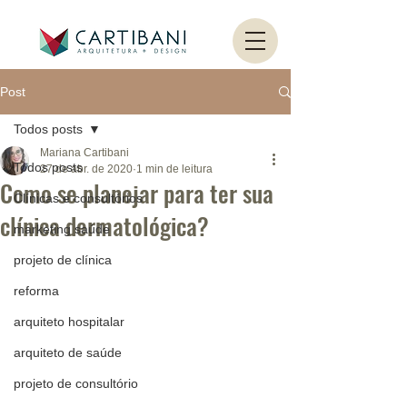
Post
Todos posts
Mariana Cartibani
Todos posts
27 de abr. de 2020
1 min de leitura
Como se planejar para ter sua
Clínicas e consultórios
clínica dermatológica?
marketing saúde
projeto de clínica
reforma
arquiteto hospitalar
arquiteto de saúde
projeto de consultório