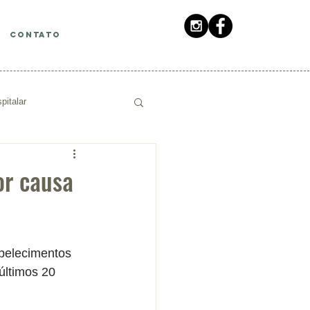
CONTATO
pitalar
or causa
belecimentos 
ltimos 20 