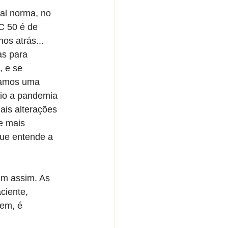
al norma, no 
C 50 é de 
os atrás... 
as para 
, e se 
íamos uma 
io a pandemia 
is alterações 
e mais 
que entende a 
em assim. As 
ciente, 
em, é 