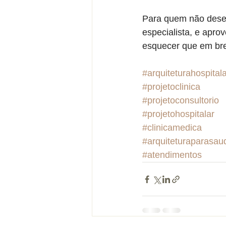
Para quem não desej
especialista, e apro
esquecer que em bre
#arquiteturahospital
#projetoclinica
#projetoconsultorio
#projetohospitalar
#clinicamedica
#arquiteturaparasau
#atendimentos