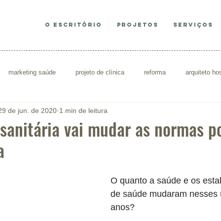
O ESCRITÓRIO
PROJETOS
SERVIÇOS
marketing saúde
projeto de clínica
reforma
arquiteto hos
29 de jun. de 2020
1 min de leitura
sultório
decoração consultório
Re
a sanitária vai mudar as normas p
a
O quanto a saúde e os esta
de saúde mudaram nesses ú
anos?