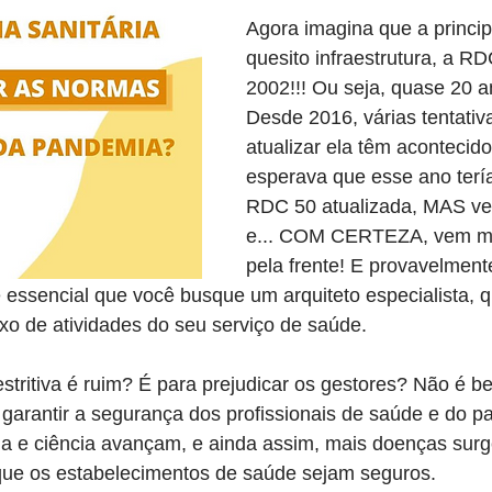
Agora imagina que a princip
quesito infraestrutura, a RD
2002!!! Ou seja, quase 20 an
Desde 2016, várias tentativ
atualizar ela têm acontecido
esperava que esse ano ter
RDC 50 atualizada, MAS ve
e... COM CERTEZA, vem ma
pela frente! E provavelment
o é essencial que você busque um arquiteto especialista, 
xo de atividades do seu serviço de saúde.
estritiva é ruim? É para prejudicar os gestores? Não é b
garantir a segurança dos profissionais de saúde e do pa
ia e ciência avançam, e ainda assim, mais doenças surg
 que os estabelecimentos de saúde sejam seguros.