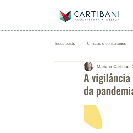
Todos posts
Clínicas e consultórios
Mariana Cartibani
arquiteto de saúde
projeto de con
A vigilânci
da pandemi