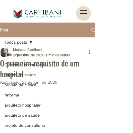
Post
Todos posts
Mariana Cartibani
Todos posts
27 de mai. de 2020
1 min de leitura
O primeiro requisito de um
Clínicas e consultórios
hospital
marketing saúde
Atualizado:
25 de jun. de 2020
projeto de clínica
reforma
arquiteto hospitalar
arquiteto de saúde
projeto de consultório