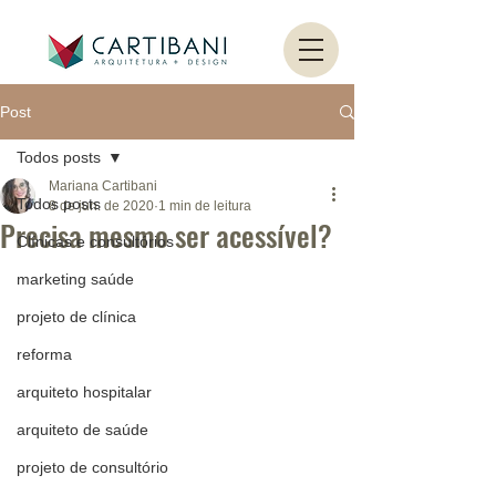
Post
Todos posts
Mariana Cartibani
Todos posts
8 de jun. de 2020
1 min de leitura
Precisa mesmo ser acessível?
Clínicas e consultórios
marketing saúde
projeto de clínica
reforma
arquiteto hospitalar
arquiteto de saúde
projeto de consultório