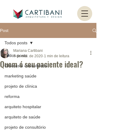
Post
Todos posts
Mariana Cartibani
Todos posts
7 de mai. de 2020
1 min de leitura
Quem é seu paciente ideal?
Clínicas e consultórios
marketing saúde
projeto de clínica
reforma
arquiteto hospitalar
arquiteto de saúde
projeto de consultório