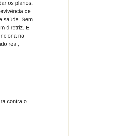
ar os planos, 
evivência de 
de saúde. Sem 
m diretriz. E 
unciona na 
o real, 
ra contra o 