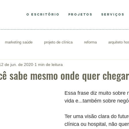
O ESCRITÓRIO
PROJETOS
SERVIÇOS
marketing saúde
projeto de clínica
reforma
arquiteto hos
12 de jun. de 2020
1 min de leitura
sultório
decoração consultório
Re
cê sabe mesmo onde quer chega
Essa frase diz muito sobre 
vida e...também sobre negó
Ter uma visão clara do futur
clínica ou hospital, não quer