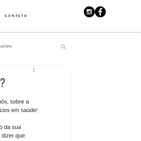
CONTATO
pitalar
r?
nós, sobre a 
cios em saúde!
o da sua 
 dizer que 